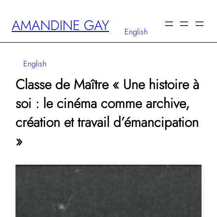
Aller
AMANDINE GAY
au
English
contenu
English
Classe de Maître « Une histoire à
soi : le cinéma comme archive,
création et travail d’émancipation
»