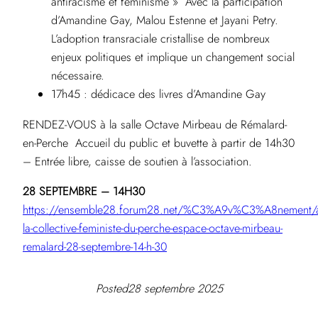
antiracisme et féminisme » Avec la participation
d’Amandine Gay, Malou Estenne et Jayani Petry.
L’adoption transraciale cristallise de nombreux
enjeux politiques et implique un changement social
nécessaire.
17h45 : dédicace des livres d’Amandine Gay
RENDEZ-VOUS à la salle Octave Mirbeau de Rémalard-
en-Perche Accueil du public et buvette à partir de 14h30
– Entrée libre, caisse de soutien à l’association.
28 SEPTEMBRE – 14H30
https://ensemble28.forum28.net/%C3%A9v%C3%A8nement/a
la-collective-feministe-du-perche-espace-octave-mirbeau-
remalard-28-septembre-14-h-30
Posted
28 septembre 2025