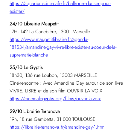
https://aquarium-cine-cafe.fr/ballroom-danser-pour-
exister/
24/10 Librairie Maupetit
17H, 142 La Canebière, 13001 Marseille
https://www.maupetitlibraire.fr/agenda-
181534/amandine-gay-vivre-libre-exister-au-coeur-de-la-
suprematie-blanche
25/10 Le Gyptis
18h30, 136 rue Loubon, 13003 MARSEILLE
Ciné-rencontre : Avec Amandine Gay autour de son livre
VIVRE, LIBRE et de son film OUVRIR LA VOIX
https://cinemalegyptis.org/films/ouvrir-la-voix
29/10 Librairie Terranova
19h, 18 rue Gambetta, 31 000 TOULOUSE
https://librairie-terranova.fr/amandine-gay-1.html