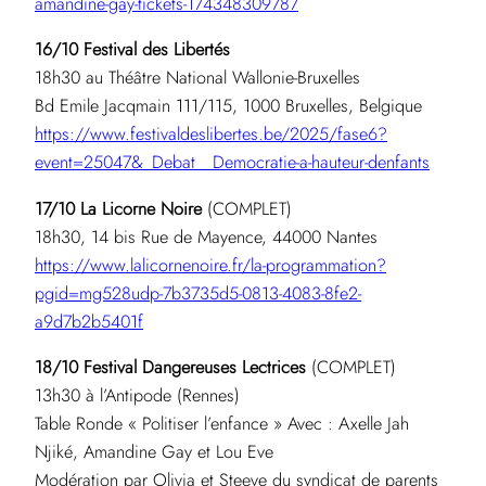
amandine-gay-tickets-174348309787
16/10 Festival des Libertés
18h30 au Théâtre National Wallonie-Bruxelles
Bd Emile Jacqmain 111/115, 1000 Bruxelles, Belgique
https://www.festivaldeslibertes.be/2025/fase6?
event=25047&_Debat__Democratie-a-hauteur-denfants
17/10 La Licorne Noire
(COMPLET)
18h30, 14 bis Rue de Mayence, 44000 Nantes
https://www.lalicornenoire.fr/la-programmation?
pgid=mg528udp-7b3735d5-0813-4083-8fe2-
a9d7b2b5401f
18/10 Festival Dangereuses Lectrices
(COMPLET)
13h30 à l’Antipode (Rennes)
Table Ronde « Politiser l’enfance » Avec : Axelle Jah
Njiké, Amandine Gay et Lou Eve
Modération par Olivia et Steeve du syndicat de parents