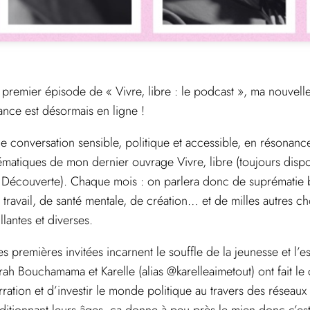
 premier épisode de « Vivre, libre : le podcast », ma nouvell
ance est désormais en ligne !
e conversation sensible, politique et accessible, en résonanc
ématiques de mon dernier ouvrage Vivre, libre (toujours dispon
 Découverte). Chaque mois : on parlera donc de suprématie bl
 travail, de santé mentale, de création… et de milles autres 
illantes et diverses.
s premières invitées incarnent le souffle de la jeunesse et l’es
rah Bouchamama et Karelle (alias @karelleaimetout) ont fait le
rration et d’investir le monde politique au travers des réseaux