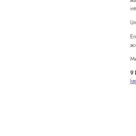
ad
in
Un
En
ac
Me
9
ht