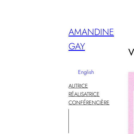
Aller
au
contenu
AMANDINE
GAY
V
English
AUTRICE
RÉALISATRICE
CONFÉRENCIÈRE