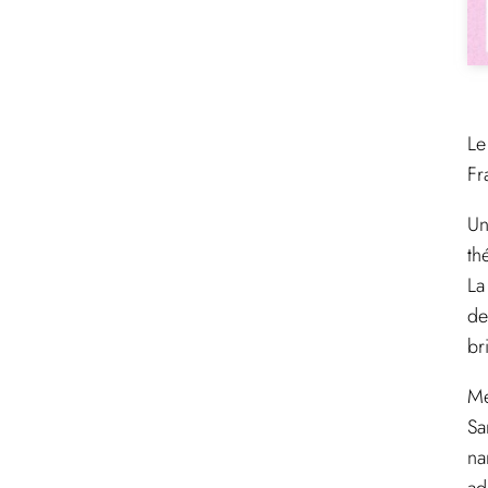
Le
Fr
Un
th
La
de
br
Me
Sa
na