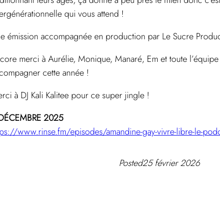
ditionnant leurs âges, ça donne à peu près le mien donc c’es
tergénérationnelle qui vous attend !
e émission accompagnée en production par Le Sucre Produ
core merci à Aurélie, Monique, Manaré, Em et toute l’équipe
compagner cette année !
rci à DJ Kali Kalitee pour ce super jingle !
 DÉCEMBRE 2025
tps://www.rinse.fm/episodes/amandine-gay-vivre-libre-le-po
Posted
25 février 2026